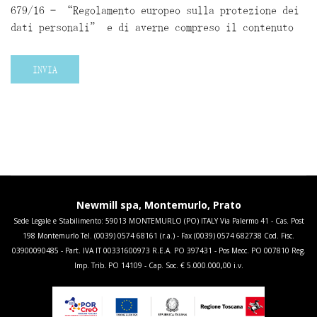
679/16 – “Regolamento europeo sulla protezione dei
dati personali” e di averne compreso il contenuto
INVIA
Newmill spa, Montemurlo, Prato
Sede Legale e Stabilimento: 59013 MONTEMURLO (PO) ITALY Via Palermo 41 - Cas. Post
198 Montemurlo Tel. (0039) 0574 68161 (r.a.) - Fax (0039) 0574 682738 Cod. Fisc.
03900090485 - Part. IVA IT 00331600973 R.E.A. PO 397431 - Pos Mecc. PO 007810 Reg.
Imp. Trib. PO 14109 - Cap. Soc. € 5.000.000,00 i.v.