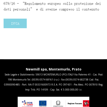
679/16 – “Regolamento europeo sulla protezione dei
dati personali” e di averne compreso il contenuto
INVIA
Newmill spa, Montemurlo, Prato
Sede Legale e Stabilimento: 59013 MONTEMURLO (PO) ITALY Via Palermo 41 - Cas. Post
198 Montemurlo Tel. (0039) 0574 68161 (r.a.) - Fax (0039) 0574 682738 Cod. Fisc.
03900090485 - Part. IVA IT 00331600973 R.E.A. PO 397431 - Pos Mecc. PO 007810 Reg.
Imp. Trib. PO 14109 - Cap. Soc. € 5.000.000,00 i.v.